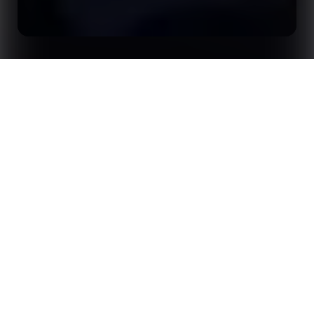
Início
Insights
Opta Forum a Londres em 2026
Com duração de dois dias no Museu Britânico, Opta Forum
apresentará análises e debates com líderes do setor sobre
estratégias novas e inovadoras relacionadas à aplicação de dados,