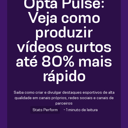
Opta Pulse:
Veja como
produzir
vídeos curtos
até 80% mais
rápido
Saiba como criar e divulgar destaques esportivos de alta
qualidade em canais próprios, redes sociais e canais de
parceiros
Stats Perform
~ 1 minuto de leitura