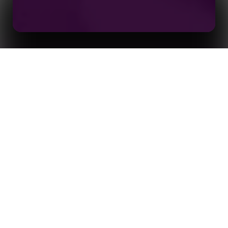
O poder das APIs do Match Centre e dos Match
Centres hospedados para equipes esportivas, ligas e
Início
Insights
aplicativos de resultados – Como aprimorar sua
narração em tempo real