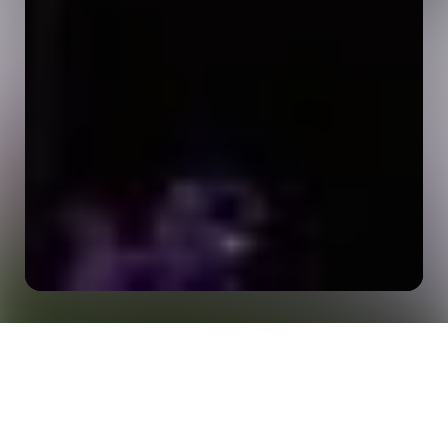
Copa do Mundo de 2026: transformando uma
Início
Insights
escala sem precedentes em engajamento contínuo