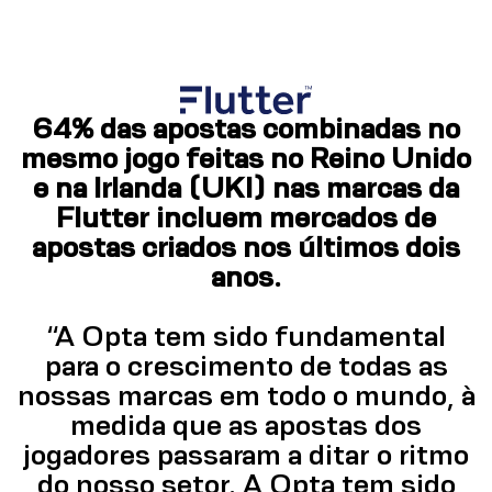
64% das apostas combinadas no
mesmo jogo feitas no Reino Unido
e na Irlanda (UKI) nas marcas da
Flutter incluem mercados de
apostas criados nos últimos dois
anos.
“A Opta tem sido fundamental
para o crescimento de todas as
nossas marcas em todo o mundo, à
medida que as apostas dos
jogadores passaram a ditar o ritmo
do nosso setor. A Opta tem sido