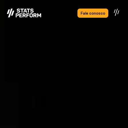
Pular para o conteúdo principal
Fale conosco