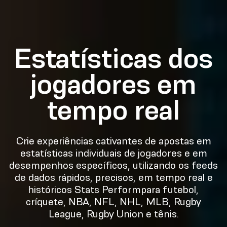
Estatísticas dos
jogadores em
tempo real
Crie experiências cativantes de apostas em
estatísticas individuais de jogadores e em
desempenhos específicos, utilizando os feeds
de dados rápidos, precisos, em tempo real e
históricos Stats Performpara futebol,
críquete, NBA, NFL, NHL, MLB, Rugby
League, Rugby Union e tênis.