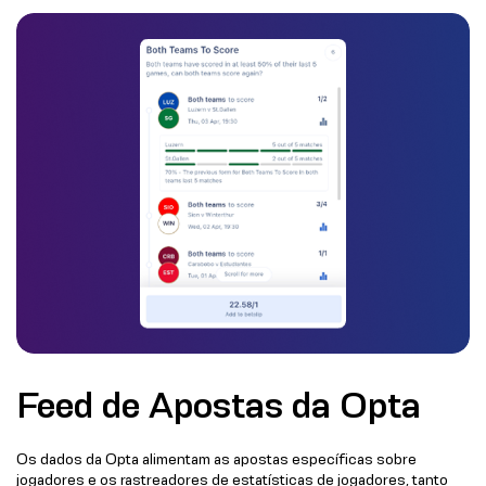
Feed de Apostas da Opta
Os dados da Opta alimentam as apostas específicas sobre
jogadores e os rastreadores de estatísticas de jogadores, tanto