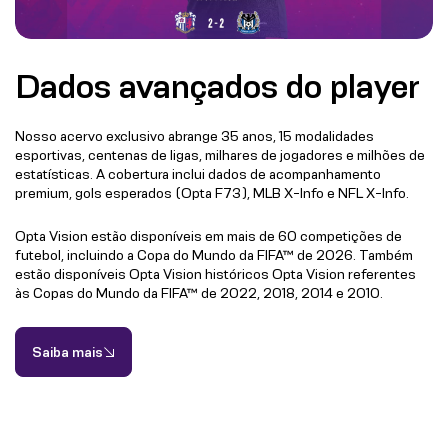
Dados avançados do player
Nosso acervo exclusivo abrange 35 anos, 15 modalidades
esportivas, centenas de ligas, milhares de jogadores e milhões de
estatísticas. A cobertura inclui dados de acompanhamento
premium, gols esperados (Opta F73), MLB X-Info e NFL X-Info.
Opta Vision estão disponíveis em mais de 60 competições de
futebol, incluindo a Copa do Mundo da FIFA™ de 2026. Também
estão disponíveis Opta Vision históricos Opta Vision referentes
às Copas do Mundo da FIFA™ de 2022, 2018, 2014 e 2010.
Saiba mais