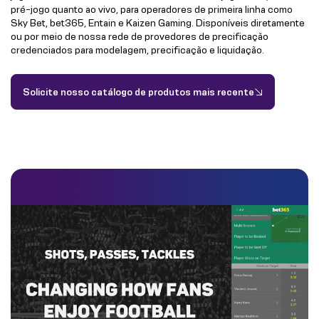
pré-jogo quanto ao vivo, para operadores de primeira linha como
Sky Bet, bet365, Entain e Kaizen Gaming. Disponíveis diretamente
ou por meio de nossa rede de provedores de precificação
credenciados para modelagem, precificação e liquidação.
Solicite nosso catálogo de produtos mais recente