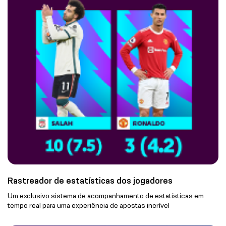
Rastreador de estatísticas dos jogadores
Um exclusivo sistema de acompanhamento de estatísticas em
tempo real para uma experiência de apostas incrível