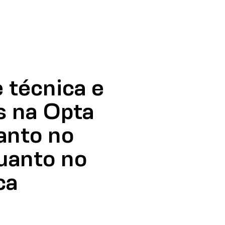
 técnica e
s na Opta
tanto no
uanto no
ca