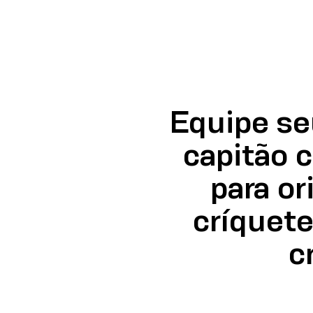
Equipe se
capitão 
para or
críquet
c