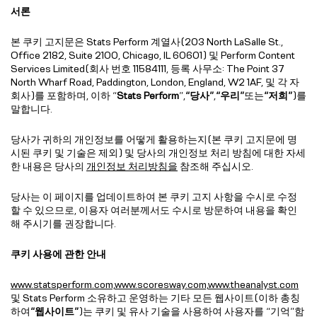
서론
본 쿠키 고지문은 Stats Perform 계열사(203 North LaSalle St.,
Office 2182, Suite 2100, Chicago, IL 60601) 및 Perform Content
Services Limited(회사 번호 11584111, 등록 사무소: The Point 37
North Wharf Road, Paddington, London, England, W2 1AF, 및 각 자
회사)를 포함하며, 이하 “
Stats Perform
”,
“당사”
,
“우리”
또는
“저희”
)를
말합니다.
당사가 귀하의 개인정보를 어떻게 활용하는지(본 쿠키 고지문에 명
시된 쿠키 및 기술은 제외) 및 당사의 개인정보 처리 방침에 대한 자세
한 내용은 당사의
개인정보 처리방침을
참조해 주십시오.
당사는 이 페이지를 업데이트하여 본 쿠키 고지 사항을 수시로 수정
할 수 있으므로, 이용자 여러분께서도 수시로 방문하여 내용을 확인
해 주시기를 권장합니다.
쿠키 사용에 관한 안내
www.statsperform.com,
www.scoresway.com,
www.theanalyst.com
및 Stats Perform 소유하고 운영하는 기타 모든 웹사이트(이하 총칭
하여
“웹사이트”
)는 쿠키 및 유사 기술을 사용하여 사용자를 “기억”함