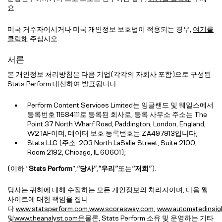
요.
미국 거주자이시거나 미국 개인정보 보호법이 적용되는 경우,
여기를
클릭해
주십시오.
서론
본 개인정보 처리방침은 다음 기업(각각의 자회사 포함)으로 구성된
Stats Perform 대신하여 발표됩니다:
Perform Content Services Limited는 잉글랜드 및 웨일스에서
등록번호 11584111로 등록된 회사로, 등록 사무소 주소는 The
Point 37 North Wharf Road, Paddington, London, England,
W2 1AF이며, 데이터 보호 등록번호는 ZA497913입니다;
Stats LLC (주소: 203 North LaSalle Street, Suite 2100,
Room 2182, Chicago, IL 60601);
(이하 “
Stats Perform
”,
“당사”
,
“우리”
또는
“저희”
).
당사는 귀하에 대해 수집하는 모든 개인정보의 처리자이며, 다음 웹
사이트에 대한 책임을 집니
다:
www.statsperform.com
;
www.scoresway.com
;
www.automatedinsig
및
www.theanalyst.com은
물론, Stats Perform 소유 및 운영하는 기타