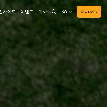
인사이트
이벤트
회사
KO
문의하기