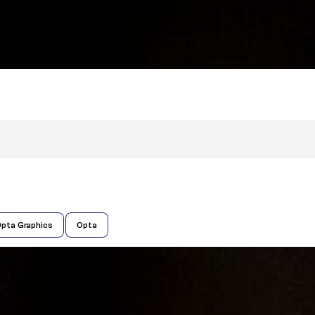
pta Graphics
Opta