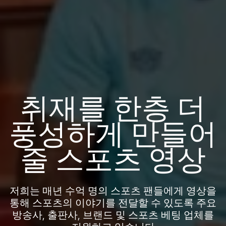
취재를 한층 더
풍성하게 만들어
줄 스포츠 영상
저희는 매년 수억 명의 스포츠 팬들에게 영상을
통해 스포츠의 이야기를 전달할 수 있도록 주요
방송사, 출판사, 브랜드 및 스포츠 베팅 업체를