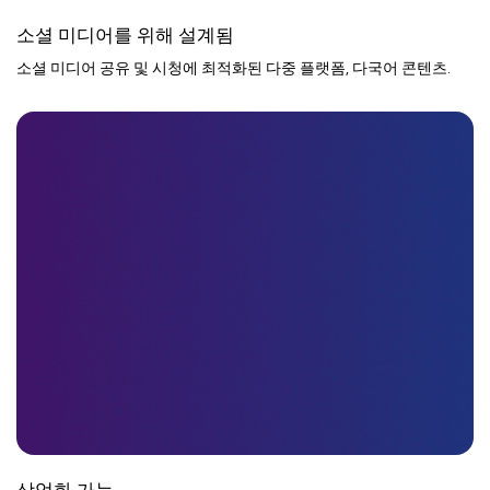
소셜 미디어를 위해 설계됨
소셜 미디어 공유 및 시청에 최적화된 다중 플랫폼, 다국어 콘텐츠.