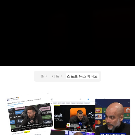
홈
제품
스포츠 뉴스 비디오