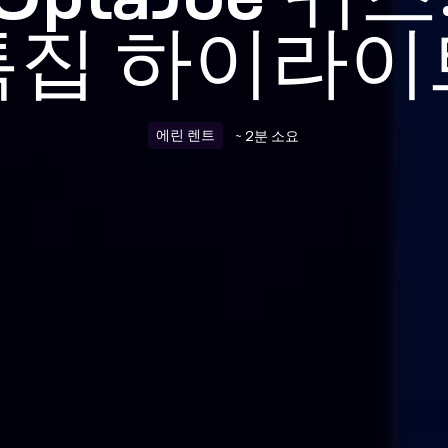
특집 하이라이
에린 렌트
~ 2분 소요