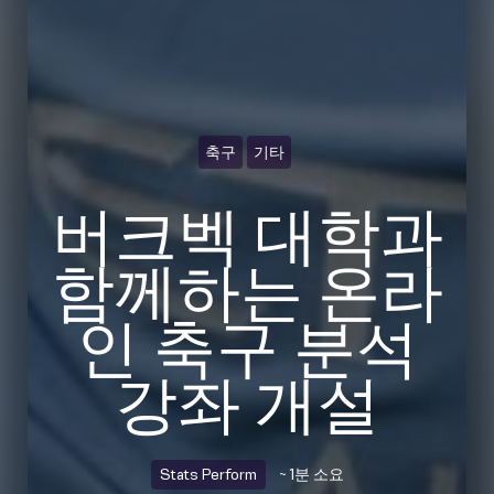
축구
기타
버크벡 대학과
함께하는 온라
인 축구 분석
강좌 개설
Stats Perform
~ 1분 소요