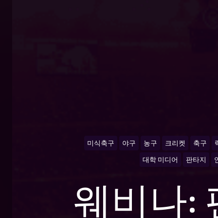
미식축구
야구
농구
크리켓
축구
대학 미디어
판타지
웨비나: 