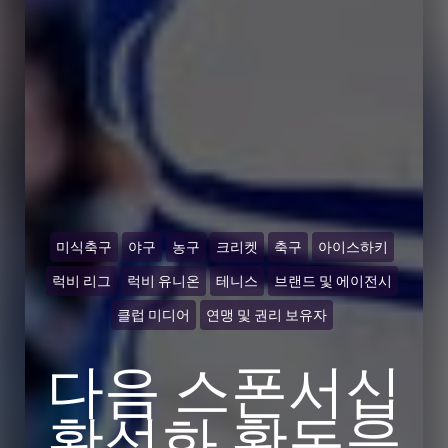
미식축구
야구
농구
크리켓
축구
아이스하키
럭비 리그
럭비 유니온
테니스
브랜드 및 에이전시
클럽 미디어
연맹 및 권리 보유자
다음 스폰서십
활성화 활동을