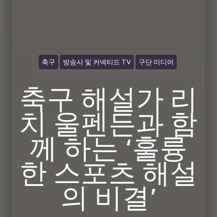
축구
방송사 및 커넥티드 TV
구단 미디어
축구 해설가 리
치 울펜든과 함
께 하는 ‘훌륭
한 스포츠 해설
의 비결’