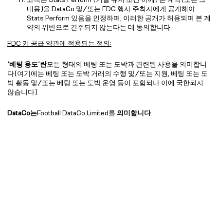
내용)을 DataCo 및/또는 FDC 행사 주최자에게 공개해야
Stats Perform 있음을 인정하며, 이러한 공개가 허용되며 본 계
약의 위반으로 간주되지 않는다는 데 동의합니다.
FDC 키 공급 약관에 적용되는 정의:
‘베팅 용도’란
모든 형태의 베팅 또는 도박과 관련된 사용을 의미합니
다(여기에는 베팅 또는 도박 거래의 수행 및/또는 지원, 베팅 또는 도
박 활동 및/또는 베팅 또는 도박 운영 등이 포함되나 이에 국한되지
않습니다).
DataCo는
Football DataCo Limited를
의미합니다
.
‘직접 라이선싱 제도’란
DataCo/FDC 행사 주최자가 Stats Perform
(고객 포함)에게 축구 데이터 및/또는 경기 일정표를 사용 및 복제할
수 있는 권리를 직접 재라이선스하기 위해 시행하는 모든 제도를
의
미하며
, 여기에는 DataCo가 전액을 보유할 권리를 갖는 수수료 지급
이 포함될 수 있습니다.
‘독점적 재라이선스 수여자’란
DataCo가 유럽연합(EU) 외의 모든 지
역에 대해 축구 데이터 및/또는 경기 일정 목록을 사용 및 복제할 권
리를 독점적으로 재라이선스할 목적으로 지정한 제3자를 의미합니