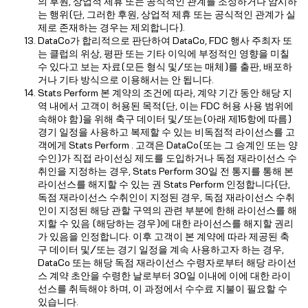
의 후원, 상업적 제휴 또는 공식적인 관계를 조성하거나 암시하
는 행위(단, 그러한 후원, 상업적 제휴 또는 공식적인 관계가 실
제로 존재하는 경우는 제외합니다).
DataCo가 합리적으로 판단하여 DataCo, FDC 행사 주최자 또
는 클럽의 위상, 평판 또는 기타 이익에 부정적인 영향을 미칠
수 있다고 보는 자료(모든 형식 및/또는 매체)를 출판, 배포하
거나 기타 방식으로 이용해서는 안 됩니다.
Stats Perform 본 계약의 조건에 따라, 계약 기간 동안 해당 지
역 내에서 고객이 허용된 목적(단, 이는 FDC 허용 사용 범위에
속해야 함)을 위해 축구 데이터 및/또는(아래 제15항에 따름)
경기 일정을 사용하고 복제할 수 있는 비독점적 라이선스를 고
객에게 Stats Perform . 고객은 DataCo(또는 그 승계인 또는 양
수인)가 직접 라이선싱 제도를 도입하거나 독점 재라이선스 수
취인을 지정하는 경우, Stats Perform 30일 전 통지를 통해 본
라이선스를 해지할 수 있는 권 Stats Perform 인정합니다(단,
독점 재라이선스 수취인이 지정된 경우, 독점 재라이선스 수취
인이 지정된 해당 관할 구역의 관련 부분에 한해 라이선스를 해
지할 수 있음 (해당하는 경우)에 대한 라이선스를 해지할 권리
가 있음을 인정합니다. 이후 고객이 본 계약에 따라 제공된 축
구 데이터 및/또는 경기 일정을 계속 사용하고자 하는 경우,
DataCo 또는 해당 독점 재라이선스 수령자로부터 해당 라이선
스 계약 초안을 수령한 날로부터 30일 이내에 이에 대한 라이
선스를 취득해야 하며, 이 과정에서 수수료 지불이 필요할 수
있습니다.