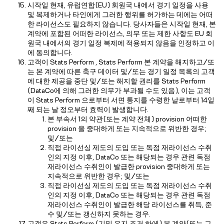
시작일 현재, 유럽연합(EU) 회원국 내에서 경기 일정을 사용
및 복제하거나 타인에게 그러한 행위를 허가하는 데에는 어떠
한 라이선스도 필요하지 않습니다. 당사자들은 시작일 현재, 본
계약에 포함된 어떠한 라이선스, 의무 또는 제한 사항도 EU 회
원국 내에서의 경기 일정 복제에 적용되지 않음을 인정하고 이
에 동의합니다.
고객이 Stats Perform , Stats Perform 본 계약을 해지하고/또
는 본 계약에 따른 축구 데이터 및/또는 경기 일정 목록의 고객
에 대한 제공을 중단 및/또는 해지할 권리를 Stats Perform
(DataCo에 의해 그러한 의무가 부과될 수도 있음), 이는 고객
이 Stats Perform 으로부터 서면 통지를 수령한 날로부터 14일
째 되는 날 정오부터 효력이 발생합니다.
본 부속서 1의 약관(또는 계약 전체) provision 어떠한
provision 을 중대하게 또는 지속적으로 위반한 경우;
및/또는
직접 라이선싱 제도의 도입 또는 독점 재라이선스 수취
인의 지정 이후, DataCo 또는 해당되는 경우 관련 독점
재라이선스 수취인이 발급한 provision 중대하게 또는
지속적으로 위반한 경우; 및/또는
직접 라이선싱 제도의 도입 또는 독점 재라이선스 수취
인의 지정 이후, DataCo 또는 해당되는 경우 관련 독점
재라이선스 수취인이 발급한 해당 라이선스를 취득, 준
수 및/또는 갱신하지 못하는 경우.
고객은 Stats Perform (기밀 유지 조건 하에) 본 계약(또는 그