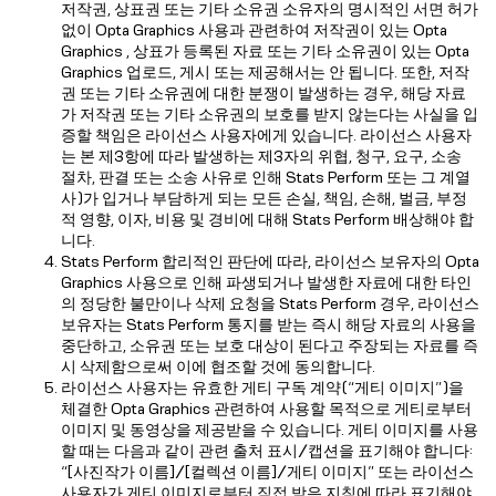
저작권, 상표권 또는 기타 소유권 소유자의 명시적인 서면 허가
없이 Opta Graphics 사용과 관련하여 저작권이 있는 Opta
Graphics , 상표가 등록된 자료 또는 기타 소유권이 있는 Opta
Graphics 업로드, 게시 또는 제공해서는 안 됩니다. 또한, 저작
권 또는 기타 소유권에 대한 분쟁이 발생하는 경우, 해당 자료
가 저작권 또는 기타 소유권의 보호를 받지 않는다는 사실을 입
증할 책임은 라이선스 사용자에게 있습니다. 라이선스 사용자
는 본 제3항에 따라 발생하는 제3자의 위협, 청구, 요구, 소송
절차, 판결 또는 소송 사유로 인해 Stats Perform 또는 그 계열
사)가 입거나 부담하게 되는 모든 손실, 책임, 손해, 벌금, 부정
적 영향, 이자, 비용 및 경비에 대해 Stats Perform 배상해야 합
니다.
Stats Perform 합리적인 판단에 따라, 라이선스 보유자의 Opta
Graphics 사용으로 인해 파생되거나 발생한 자료에 대한 타인
의 정당한 불만이나 삭제 요청을 Stats Perform 경우, 라이선스
보유자는 Stats Perform 통지를 받는 즉시 해당 자료의 사용을
중단하고, 소유권 또는 보호 대상이 된다고 주장되는 자료를 즉
시 삭제함으로써 이에 협조할 것에 동의합니다.
라이선스 사용자는 유효한 게티 구독 계약(“게티 이미지”)을
체결한 Opta Graphics 관련하여 사용할 목적으로 게티로부터
이미지 및 동영상을 제공받을 수 있습니다. 게티 이미지를 사용
할 때는 다음과 같이 관련 출처 표시/캡션을 표기해야 합니다:
“[사진작가 이름]/[컬렉션 이름]/게티 이미지” 또는 라이선스
사용자가 게티 이미지로부터 직접 받은 지침에 따라 표기해야