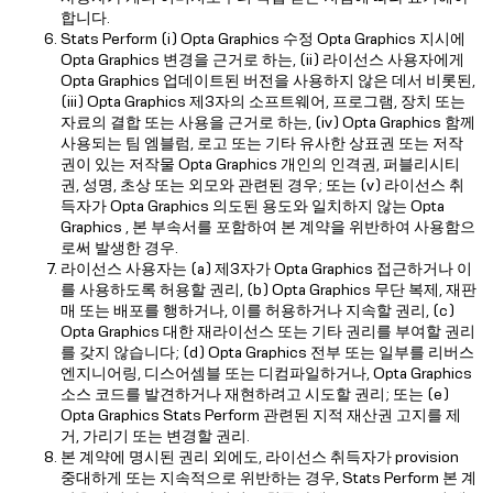
합니다.
Stats Perform (i) Opta Graphics 수정 Opta Graphics 지시에
Opta Graphics 변경을 근거로 하는, (ii) 라이선스 사용자에게
Opta Graphics 업데이트된 버전을 사용하지 않은 데서 비롯된,
(iii) Opta Graphics 제3자의 소프트웨어, 프로그램, 장치 또는
자료의 결합 또는 사용을 근거로 하는, (iv) Opta Graphics 함께
사용되는 팀 엠블럼, 로고 또는 기타 유사한 상표권 또는 저작
권이 있는 저작물 Opta Graphics 개인의 인격권, 퍼블리시티
권, 성명, 초상 또는 외모와 관련된 경우; 또는 (v) 라이선스 취
득자가 Opta Graphics 의도된 용도와 일치하지 않는 Opta
Graphics , 본 부속서를 포함하여 본 계약을 위반하여 사용함으
로써 발생한 경우.
라이선스 사용자는 (a) 제3자가 Opta Graphics 접근하거나 이
를 사용하도록 허용할 권리, (b) Opta Graphics 무단 복제, 재판
매 또는 배포를 행하거나, 이를 허용하거나 지속할 권리, (c)
Opta Graphics 대한 재라이선스 또는 기타 권리를 부여할 권리
를 갖지 않습니다; (d) Opta Graphics 전부 또는 일부를 리버스
엔지니어링, 디스어셈블 또는 디컴파일하거나, Opta Graphics
소스 코드를 발견하거나 재현하려고 시도할 권리; 또는 (e)
Opta Graphics Stats Perform 관련된 지적 재산권 고지를 제
거, 가리기 또는 변경할 권리.
본 계약에 명시된 권리 외에도, 라이선스 취득자가 provision
중대하게 또는 지속적으로 위반하는 경우, Stats Perform 본 계