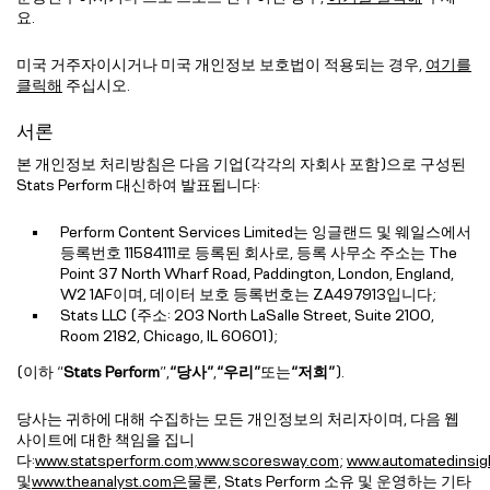
요.
미국 거주자이시거나 미국 개인정보 보호법이 적용되는 경우,
여기를
클릭해
주십시오.
서론
본 개인정보 처리방침은 다음 기업(각각의 자회사 포함)으로 구성된
Stats Perform 대신하여 발표됩니다:
Perform Content Services Limited는 잉글랜드 및 웨일스에서
등록번호 11584111로 등록된 회사로, 등록 사무소 주소는 The
Point 37 North Wharf Road, Paddington, London, England,
W2 1AF이며, 데이터 보호 등록번호는 ZA497913입니다;
Stats LLC (주소: 203 North LaSalle Street, Suite 2100,
Room 2182, Chicago, IL 60601);
(이하 “
Stats Perform
”,
“당사”
,
“우리”
또는
“저희”
).
당사는 귀하에 대해 수집하는 모든 개인정보의 처리자이며, 다음 웹
사이트에 대한 책임을 집니
다:
www.statsperform.com
;
www.scoresway.com
;
www.automatedinsig
및
www.theanalyst.com은
물론, Stats Perform 소유 및 운영하는 기타