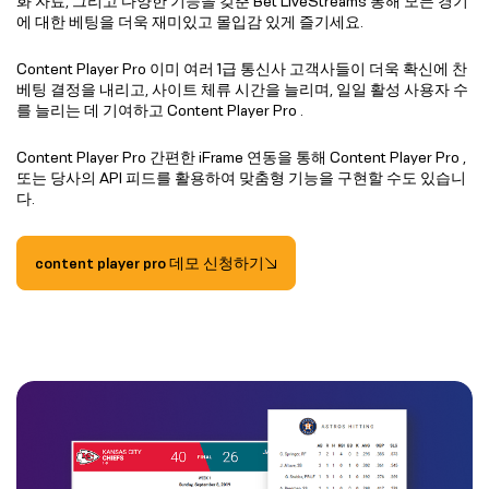
화 자료, 그리고 다양한 기능을 갖춘 Bet LiveStreams 통해 모든 경기
에 대한 베팅을 더욱 재미있고 몰입감 있게 즐기세요.
Content Player Pro 이미 여러 1급 통신사 고객사들이 더욱 확신에 찬
베팅 결정을 내리고, 사이트 체류 시간을 늘리며, 일일 활성 사용자 수
를 늘리는 데 기여하고 Content Player Pro .
Content Player Pro 간편한 iFrame 연동을 통해 Content Player Pro ,
또는 당사의 API 피드를 활용하여 맞춤형 기능을 구현할 수도 있습니
다.
content player pro 데모 신청하기