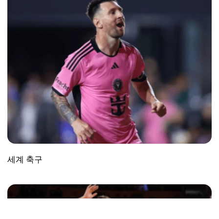
세계 축구