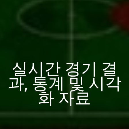
실시간 경기 결
과, 통계 및 시각
화 자료