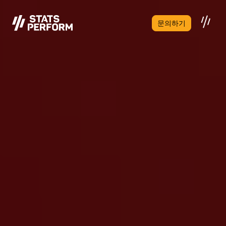
본문으로 건너뛰기
문의하기