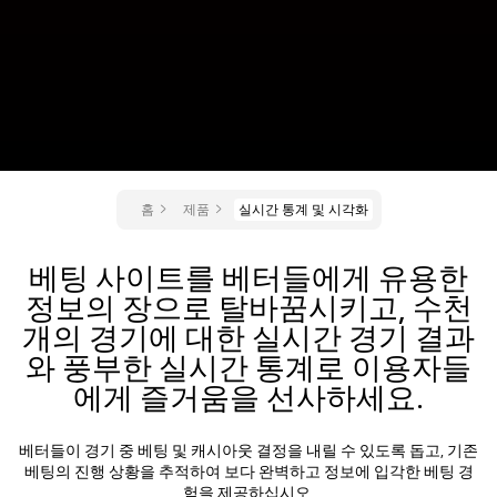
홈
제품
실시간 통계 및 시각화
베팅 사이트를 베터들에게 유용한
정보의 장으로 탈바꿈시키고, 수천
개의 경기에 대한 실시간 경기 결과
와 풍부한 실시간 통계로 이용자들
에게 즐거움을 선사하세요.
베터들이 경기 중 베팅 및 캐시아웃 결정을 내릴 수 있도록 돕고, 기존
베팅의 진행 상황을 추적하여 보다 완벽하고 정보에 입각한 베팅 경
험을 제공하십시오.