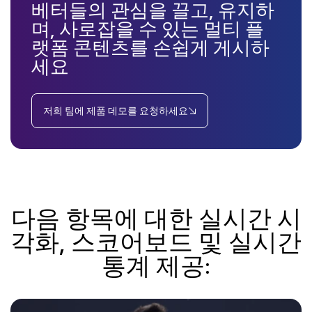
베터들의 관심을 끌고, 유지하
며, 사로잡을 수 있는 멀티 플
랫폼 콘텐츠를 손쉽게 게시하
세요
저희 팀에 제품 데모를 요청하세요
다음 항목에 대한 실시간 시
각화, 스코어보드 및 실시간
통계 제공: