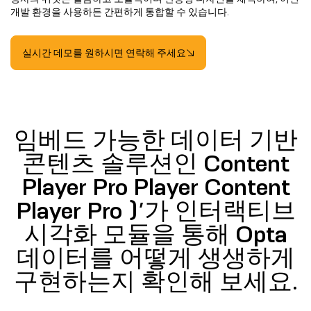
개발 환경을 사용하든 간편하게 통합할 수 있습니다.
실시간 데모를 원하시면 연락해 주세요
임베드 가능한 데이터 기반
콘텐츠 솔루션인 Content
Player Pro Player Content
Player Pro )’가 인터랙티브
시각화 모듈을 통해 Opta
데이터를 어떻게 생생하게
구현하는지 확인해 보세요.