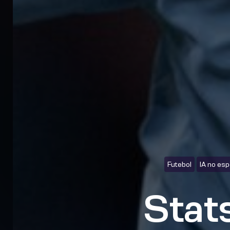
Futebol
IA no esp
Stat