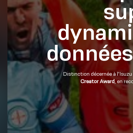
su
dynamiq
données
Distinction décernée à l'Isuz
Creator Award
, en re