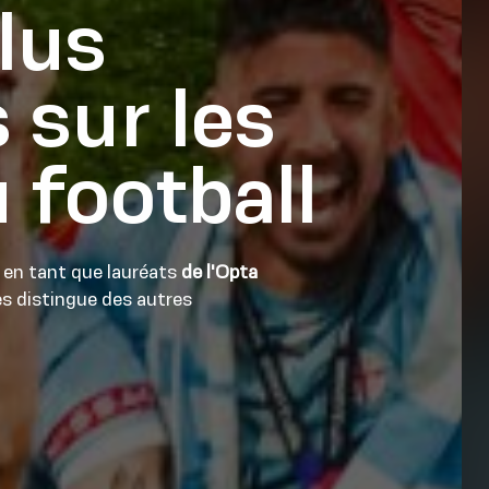
lus
 sur les
football
 en tant que lauréats
de l'Opta
es distingue des autres