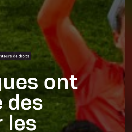
nteurs de droits
ues ont
e des
 les