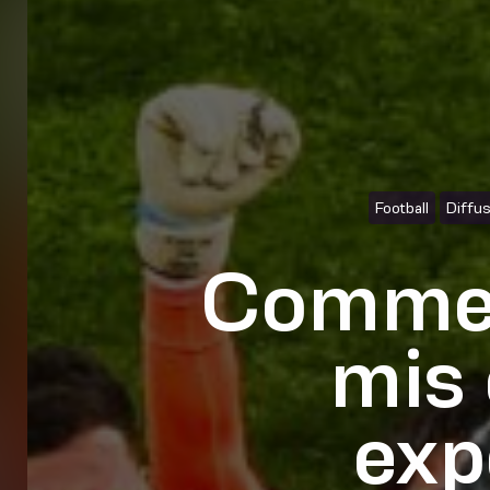
Football
Diffus
Commen
mis 
exp