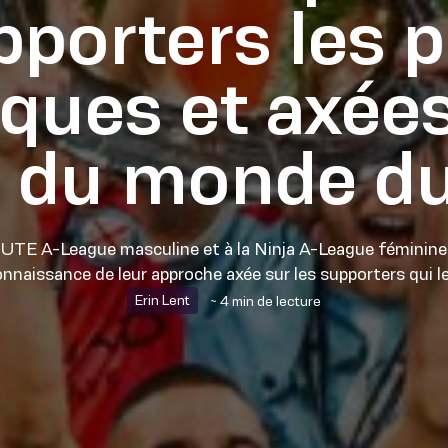
pporters les p
ues et axées
 du monde du 
u UTE A-League masculine et à la Ninja A-League féminine
connaissance de leur approche axée sur les supporters qui l
Erin Lent
~ 4 min de lecture