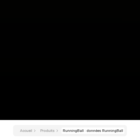
Accueil
Produits
RunningBall : données RunningBall