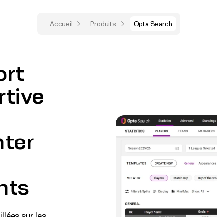
Accueil
Produits
Opta Search
ort
rtive
nter
nts
llées sur les