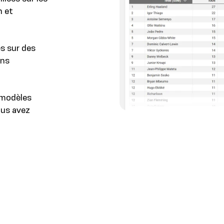
n et
s sur des
ons
 modèles
ous avez