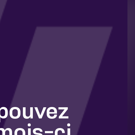
 pouvez
mois-ci