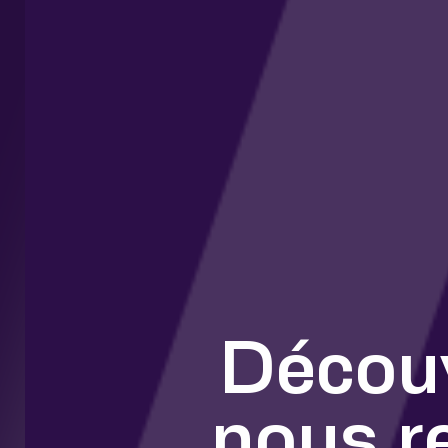
Découv
nous r