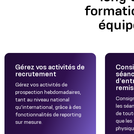
formati
équip
Gérez vos activités de
Consi
recrutement
séan
d'ent
Gérez vos activités de
remis
prospection hebdomadaires,
Consign
tant au niveau national
les séa
qu'international, grâce à des
de toute
fonctionnalités de reporting
que les
sur mesure.
physiqu