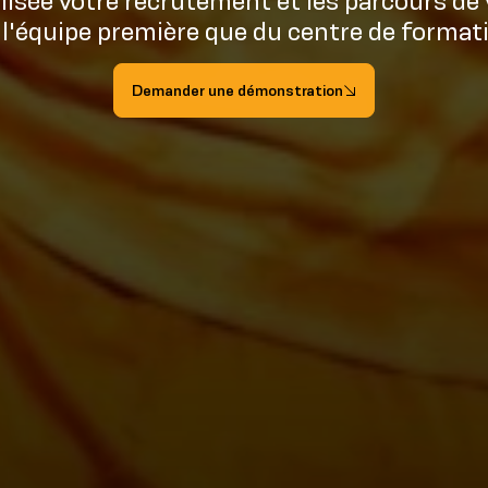
isée votre recrutement et les parcours de 
 l'équipe première que du centre de format
Demander une démonstration