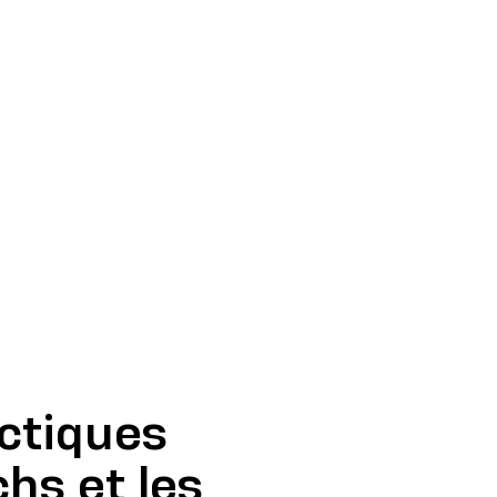
actiques
chs et les