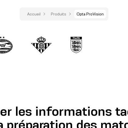
Accueil
Produits
Opta ProVision
ier les informations t
la préparation des mat