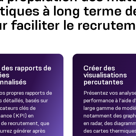
stiques à long terme d
r faciliter le recrute
 des rapports de
Créer des
ées
visualisations
nnalisés
percutantes
os propres rapports de
Présentez vos analys
 détaillés, basés sur
performance à l'aide d
icateurs clés de
large gamme de modèl
ance (KPI) en
notamment des graph
 de recrutement, que
en radar, des diagram
urrez générer après
des cartes thermiques