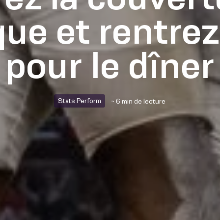
ue et rentre
pour le dîner
Stats Perform
~ 6 min de lecture