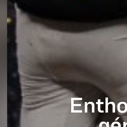
Entho
gé