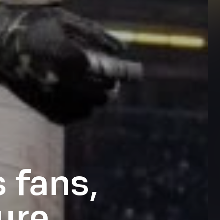
 fans,
ure