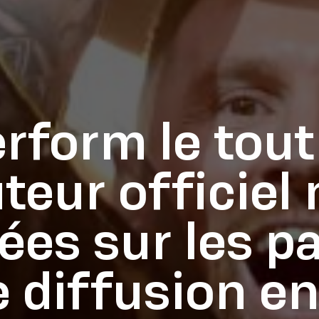
rform le tou
uteur officiel
es sur les pa
e diffusion e