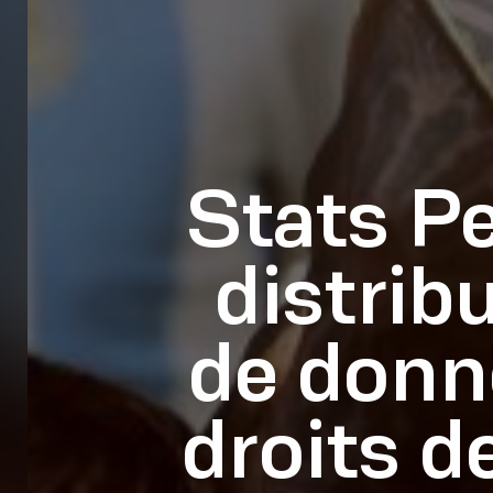
Stats Pe
distrib
de donné
droits d