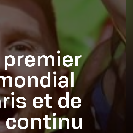
t premier
 mondial
ris et de
n continu