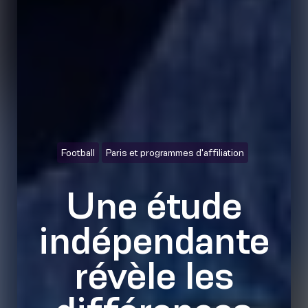
Football
Paris et programmes d'affiliation
Une étude
indépendante
révèle les