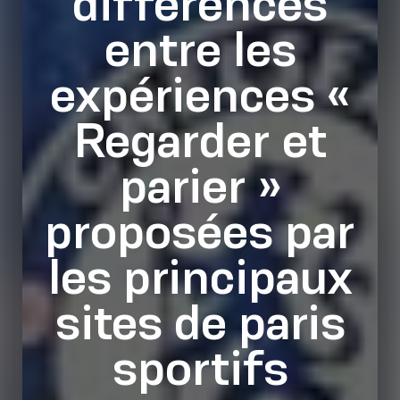
différences
entre les
expériences «
Regarder et
parier »
proposées par
les principaux
sites de paris
sportifs