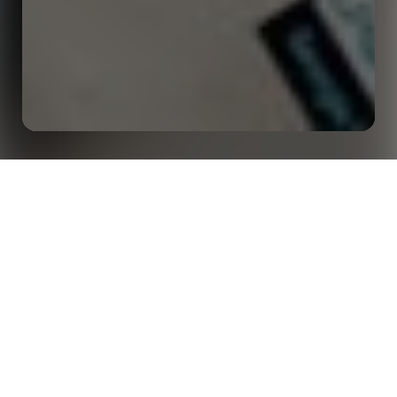
Inspiration et idées pour votre prochaine
Accueil
Analyses
campagne de sponsoring | Opta Content Agency