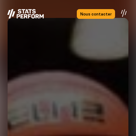
Passer au contenu principal
Nous contacter