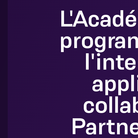
L'Acad
progra
l'int
appl
colla
Partne