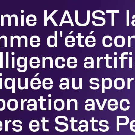
émie KAUST l
mme d'été con
elligence artifi
iquée au spor
boration avec
rs et Stats 