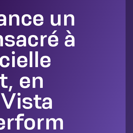
ance un
sacré à
cielle
t, en
 Vista
Perform