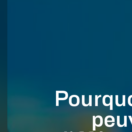
Pourquo
peuv