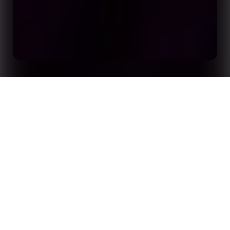
Pourquoi Stats Perform le choix numéro un pour
Accueil
Analyses
les données et les vidéos relatives aux paris
sportifs