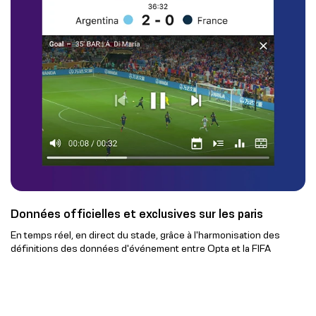
Données officielles et exclusives sur les paris
En temps réel, en direct du stade, grâce à l'harmonisation des
définitions des données d'événement entre Opta et la FIFA