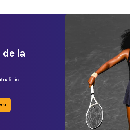
 de la
ctualités
es