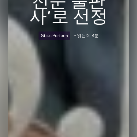
전문 출판
사’로 선정
Stats Perform
~ 읽는 데 4분