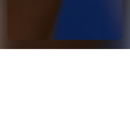
Événement en présentiel : Atelier Opta x
Accueil
Événements
Football DataCo