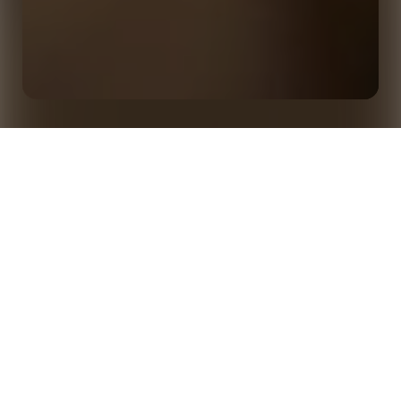
Accélération de l'adoption de l'IA, évolution des
attentes des supporters et des priorités des
Accueil
Analyses
sponsors : enquête 2026 sur l'engagement des
supporters, la monétisation et les tendances en
matière d'IA