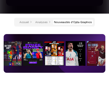
Accueil
Analyses
Nouveautés d'Opta Graphics
Les entités sportives ne sont plus seulement des détenteurs de
droits : ce sont désormais de véritables usines à contenu. Les
fans répartissent désormais leur consommation sur plus de
canaux que jamais, et le niveau d'exigence pour capter leur