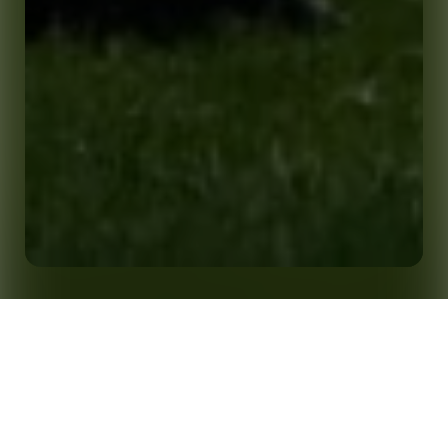
Le Dr Patrick Lucey, directeur scientifique, prendra
la parole lors du « Sommet mondial sur l'IA au
Accueil
Analyses
service du bien commun » organisé par les
Nations unies en juillet 2025