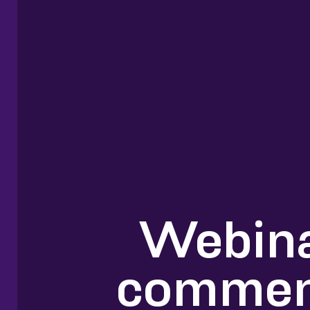
Webina
comment