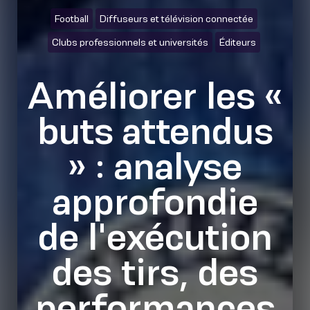
Football
Diffuseurs et télévision connectée
Clubs professionnels et universités
Éditeurs
Améliorer les «
buts attendus
» : analyse
approfondie
de l'exécution
des tirs, des
performances