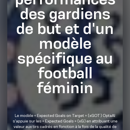
des gardiens
de but et d'un
modèle
spécifique au
football
féminin
Le modèle « Expected Goals on Target » (xGOT) OptaAI
s'appuie sur les « Expected Goals » (xG) en attribuant une
valeur aux tirs cadrés en fonction à la fois de la qualité de