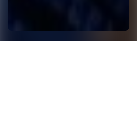
Améliorer les « buts attendus » : analyse
approfondie de l'exécution des tirs, des
Accueil
Analyses
performances des gardiens de but et d'un modèle
spécifique au football féminin