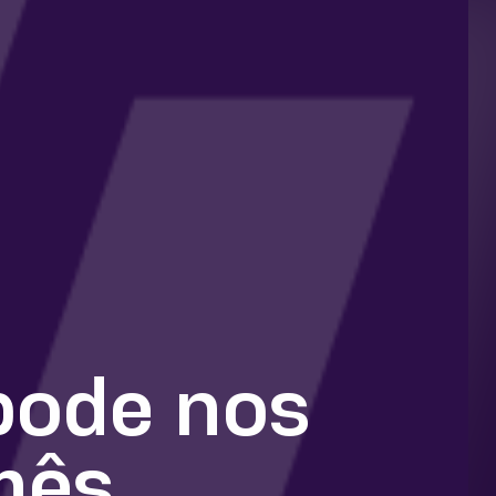
pode nos
mês