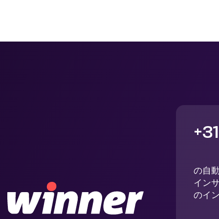
+3
の自動
イン
のイ