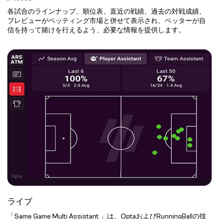
各試合のラインナップ、順位表、直近の戦績、過去の対戦成績、
プレビューがベッティング市場と併せて表示され、ベッターが自
信を持って賭けを行えるよう、必要な情報を提供します。
ライブ
「Same Game Multi Assistant 」は、OptaおよびRunningBallの技