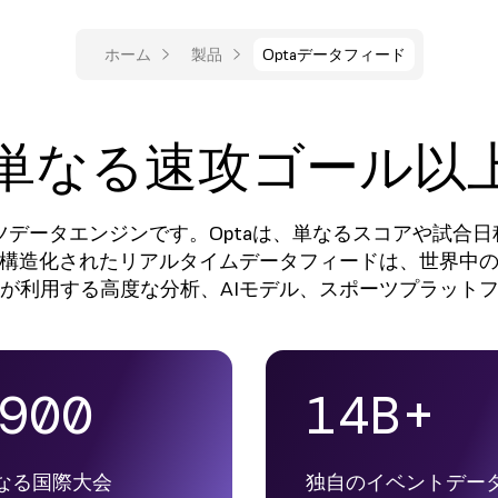
ホーム
製品
Optaデータフィード
a。単なる速攻ゴール以
ーツデータエンジンです。Optaは、単なるスコアや試合
構造化されたリアルタイムデータフィードは、世界中
が利用する高度な分析、AIモデル、スポーツプラット
900
14B+
なる国際大会
独自のイベントデー