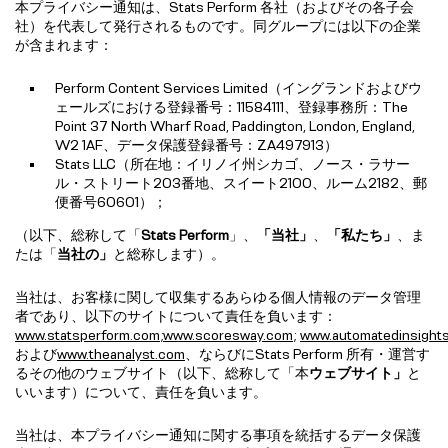
本プライバシー通知は、Stats Perform 各社（およびその各子会
社）を代表して発行されるものです。同グループには以下の企業
が含まれます：
Perform Content Services Limited（イングランドおよびウ
ェールズにおける登録番号：11584111、登録事務所：The
Point 37 North Wharf Road, Paddington, London, England,
W2 1AF、データ保護登録番号：ZA497913）
Stats LLC（所在地：イリノイ州シカゴ、ノース・ラサー
ル・ストリート203番地、スイート2100、ルーム2182、郵
便番号60601）；
（以下、総称して「
Stats Perform
」、
「当社」
、
「私たち」
、ま
たは「
当社の」
と総称します）。
当社は、お客様に関して収集するあらゆる個人情報のデータ管理
者であり、以下のサイトについて責任を負います：
www.statsperform.com
;
www.scoresway.com
;
www.automatedinsight
および
www.theanalyst.com
、ならびにStats Perform 所有・運営す
るその他のウェブサイト（以下、総称して「本
ウェブサイト」
と
いいます）について、責任を負います。
当社は、本プライバシー通知に関する事項を統括するデータ保護