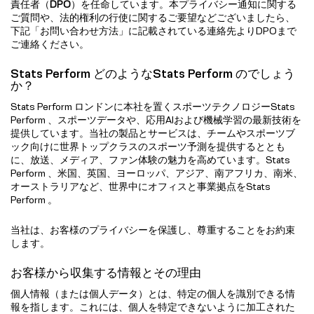
責任者（
DPO
）を任命しています。本プライバシー通知に関する
ご質問や、法的権利の行使に関するご要望などございましたら、
下記「お問い合わせ方法」に記載されている連絡先よりDPOまで
ご連絡ください。
Stats Perform どのようなStats Perform のでしょう
か？
Stats Perform ロンドンに本社を置くスポーツテクノロジーStats
Perform 、スポーツデータや、応用AIおよび機械学習の最新技術を
提供しています。当社の製品とサービスは、チームやスポーツブ
ック向けに世界トップクラスのスポーツ予測を提供するととも
に、放送、メディア、ファン体験の魅力を高めています。Stats
Perform 、米国、英国、ヨーロッパ、アジア、南アフリカ、南米、
オーストラリアなど、世界中にオフィスと事業拠点をStats
Perform 。
当社は、お客様のプライバシーを保護し、尊重することをお約束
します。
お客様から収集する情報とその理由
個人情報（または個人データ）とは、特定の個人を識別できる情
報を指します。これには、個人を特定できないように加工された