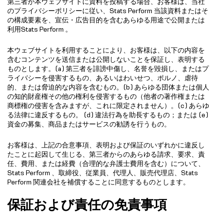
第三者が本ウェブサイトに資料を投稿する場合、お客様は、当社
のプライバシーポリシーに従い、Stats Perform 当該資料またはそ
の構成要素を、宣伝・広告目的を含むあらゆる用途で公開または
利用Stats Perform 。
本ウェブサイトを利用することにより、お客様は、以下の内容を
含むコンテンツを送信または公開しないことを保証し、表明する
ものとします。(a) 第三者を誹謗中傷し、名誉を毀損し、またはプ
ライバシーを侵害するもの、あるいはわいせつ、ポルノ、虐待
的、または脅迫的な内容を含むもの。(b) あらゆる団体または個人
の知的財産権その他の権利を侵害するもの（他者の著作権または
商標権の侵害を含みますが、これに限定されません）。(c) あらゆ
る法律に違反するもの。 (d) 違法行為を助長するもの；または (e)
資金の募集、商品またはサービスの勧誘を行うもの。
お客様は、上記の合意事項、表明および保証のいずれかに違反し
たことに起因して生じる、第三者からのあらゆる請求、要求、責
任、費用、または経費（合理的な弁護士費用を含む）について、
Stats Perform 、取締役、従業員、代理人、販売代理店、Stats
Perform 関連会社を補償することに同意するものとします。
保証および責任の免責事項