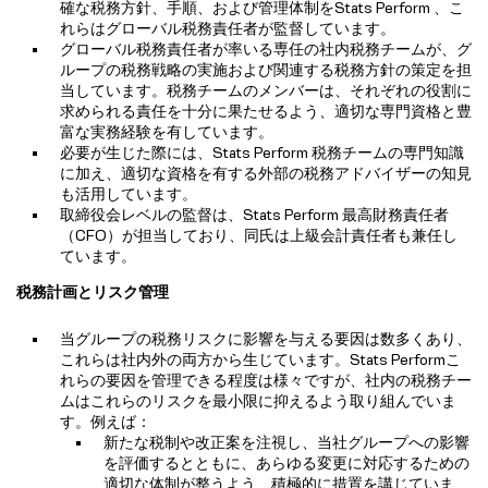
確な税務方針、手順、および管理体制をStats Perform 、こ
れらはグローバル税務責任者が監督しています。
グローバル税務責任者が率いる専任の社内税務チームが、グ
ループの税務戦略の実施および関連する税務方針の策定を担
当しています。税務チームのメンバーは、それぞれの役割に
求められる責任を十分に果たせるよう、適切な専門資格と豊
富な実務経験を有しています。
必要が生じた際には、Stats Perform 税務チームの専門知識
に加え、適切な資格を有する外部の税務アドバイザーの知見
も活用しています。
取締役会レベルの監督は、Stats Perform 最高財務責任者
（CFO）が担当しており、同氏は上級会計責任者も兼任し
ています。
税務計画とリスク管理
当グループの税務リスクに影響を与える要因は数多くあり、
これらは社内外の両方から生じています。Stats Performこ
れらの要因を管理できる程度は様々ですが、社内の税務チー
ムはこれらのリスクを最小限に抑えるよう取り組んでいま
す。例えば：
新たな税制や改正案を注視し、当社グループへの影響
を評価するとともに、あらゆる変更に対応するための
適切な体制が整うよう、積極的に措置を講じていま