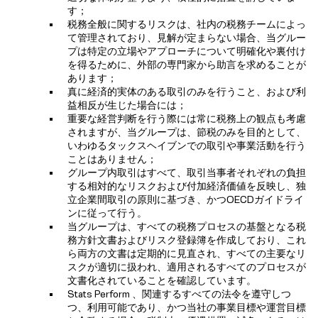
す；
税務全般に関するリスクは、社内の税務チームによっ
て管理されており、見解が定まらない場合、当グルー
プは特定の立場やアプローチについて明確化や裏付け
を得るために、外部の専門家から助言を求めることが
あります；
真に経済的実体のある取引のみを行うこと、および利
益相反が生じた場合には；
重要な経営判断を行う際には常に税務上の観点も考慮
されますが、当グループは、節税のみを目的として、
いわゆるタックスヘイブンでの取引や事業活動を行う
ことはありません；
グループ内取引はすべて、取引当事者それぞれの負担
する相対的なリスクおよび付加経済価値を反映し、独
立企業間取引の原則に基づき、かつOECDガイドライ
ンに従って行う。
当グループは、すべての税務プロセスの基盤となる税
務方針文書およびリスク登録簿を作成しており、これ
ら両方の文書は定期的に見直され、すべての主要なリ
スクが適切に扱われ、適用されるすべてのプロセスが
文書化されていることを確認しています。
Stats Perform 、関連するすべての法令を遵守しつ
つ、利用可能であり、かつ当社の事業目標や運営目標