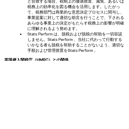
と合致する場合、税制上の優遇措置、減免、あるいは
税務上の効率化を図る機会を活用します。したがっ
て、税務部門は商業的な意思決定プロセスに関与し、
事業提案に対して適切な助言を行うことで、下される
あらゆる事業上の決定がもたらす税務上の影響が明確
に理解されるよう努めます。
Stats Perform は、脱税および脱税の幇助を一切容認
しません。Stats Perform 、当社に代わって行動する
いかなる者も脱税を幇助することがないよう、適切な
手順および管理措置をStats Perform 。
英国歳入関税庁（HMRC）との関係
Stats Perform 、税務当局に対して率直かつ誠実な姿勢で臨
み、協力的な関係を維持することに尽力するとともに、適切
な場所で、適切な時期に、適正な額の税金を納付することに
努めています。
Stats Perform 、すべての申告書および書簡において、正確
かつ適時な情報開示を行うとともに、税務当局と協力して紛
争の発生を最小限に抑えることを目指しています。税法の適
用について不確実な点がある場合は、Stats Perform 当該税
務当局双方にとって明確な判断が得られるよう、関係する税
務当局と協議を行うよう努めています。